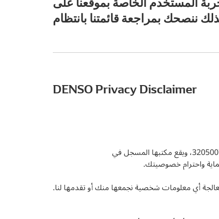
جربة المستخدم الخاصة بموقعنا على
DENSO Privacy Disclaimer
DENSO Europe BV، شركة تأسست في هولندا، ومسجلة في غرفة التجارة الهولندية (Kamer van Koophandel) تحت رقم 32050077، ويقع مكتبها المسجل في
عالجة أي معلومات شخصية نجمعها منك أو تقدمها لنا.