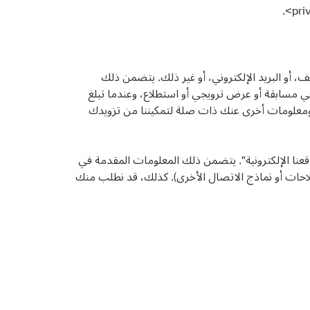
>.
pri
ف، أو البريد الإلكتروني، أو غير ذلك. يتضمن ذلك
ل في مسابقة أو عرض ترويجي أو استطلاع، وعندما تبلغ
ومعلومات أخرى عنك ذات صلة لتمكيننا من تزويدك
تي تقدمها عن طريق ملء النماذج الموجودة على مواقع DENSO AFTERMARKET وDENSO ROBOTICS، "مواقعنا الإلكترونية". يتضمن ذلك المعلومات المقدمة في
احات أو نماذج الاتصال الأخرى). كذلك، قد نطلب منك