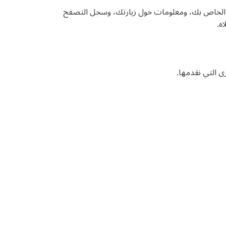
) عندما تزور موقعنا (مواقعنا) على الويب، قد نقوم تلقائياً بجمع معلومات حول جهاز الكمبيوتر الخاص بك، بما في ذلك عنوان IP الخاص بك، ومعلومات حول زيارتك، وسجل التصفح
ه.
ى التي نقدمها.