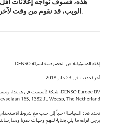
هذه، فسوف تواجه إعلانات أقل ا
الويب، قد نقوم من وقت لآخر بتغيير ملفات تعريف الارتباط التي نستخدمها، لذلك ننصحك بمراجعة قائمتنا بانتظام.
إخلاء المسؤولية عن الخصوصية لشركة DENSO
آخر تحديث في 23 مايو 2018
Hogeweyselaan 165, 1382 JL Weesp, The Netherland، والشركات التابعة لها (يُشار إليها أيضاً بضمير "نحن")، ملتزمة بحماية
تحدد هذه السياسة (جنباً إلى جنب مع شروط الاستخدام
يرجى قراءة ما يلي بعناية لفهم وجهات نظرنا وممارسات