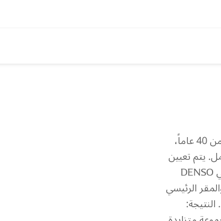
تم تقديم هذه الشبكة المتخصصة منذ أكثر من 40 عاماً،
رشة العمل. يتم تعيين
وتدريب كل متخصص من قبل شبكة موزعي DENSO
D، بدعم من كل من DENSO Japan والمقر الرئيسي
ا. النتيجة:
وعة متزايدة