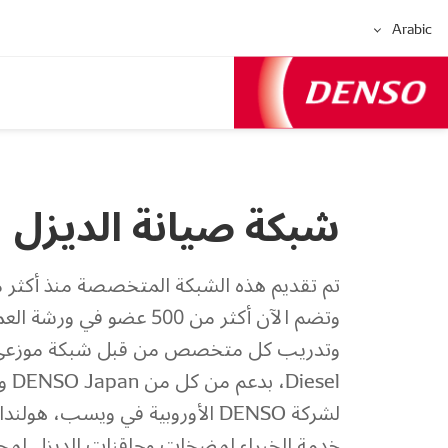
Arabic
شبكة صيانة الديزل
وتضم الآن أكثر من 500 عضو في و
iesel
لشركة DENSO الأوروبية في ويسب، هولند
خدمة الخبراء لمضخات وحاقنات الديزل لمجم