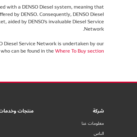
ipped with a DENSO Diesel system, meaning that
 offered by DENSO. Consequently, DENSO Diesel
ket, aided by DENSO's invaluable Diesel Service
Network.
O Diesel Service Network is undertaken by our
, who can be found in the
Where To Buy section
شركة
منتجات وخدمات
معلومات عنا
الناس