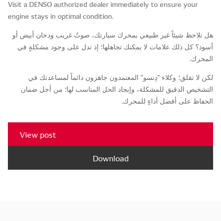
Visit a DENSO authorized dealer immediately to ensure your
engine stays in optimal condition.
هل تلاحظ شيئاً غير طبيعي بمحرك سيارتك، صوتٌ غريب ودخان أبيض أو
أسود؟ كل ذلك علامات لا يمكنك تجاهلها؛ إذ تدل على وجود مشكلةٍ في
المحرك.
لكن لا تقلق؛ وكلاء "دِنسو" المعتمدون جاهزون دائماً لمساعدتك في
التشخيص الدقيق للمشكلة، وإيجاد الحل المناسب لها؛ من أجل ضمان
الحفاظ على أفضل أداءٍ للمحرك.
View post
Download