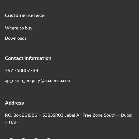
Customer service
Where to buy
Downloads
Contact information
+971-48807789
ap_dsmn_enquiry@ap.denso.com
Address
P.O. Box 261986 – S3B3SR03 Jebel Ali Free Zone South – Dubai
– UAE