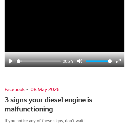
00:24
Play
Mute
Ente
fulls
Facebook
08 May 2026
3 signs your diesel engine is
malfunctioning
If you notice any of these signs, don't wait!