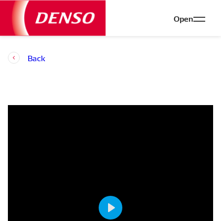
Open
Back
Play