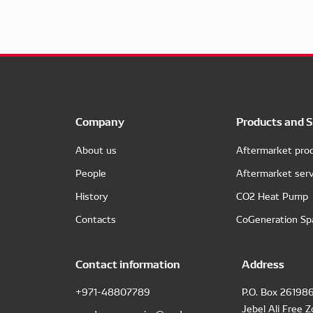
Company
Products and S
About us
Aftermarket pro
People
Aftermarket serv
History
CO2 Heat Pump
Contacts
CoGeneration Sp
Contact information
Address
+971-48807789
P.O. Box 26198
Jebel Ali Free 