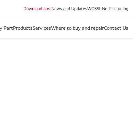
Download area
News and Updates
WOS
SI-Net
E-learning
y Part
Products
Services
Where to buy and repair
Contact Us