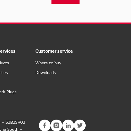
ervices
Customer service
ducts
Where to buy
ices
Downloads
ark Plugs
6 – S3B3SR03
Zone South –