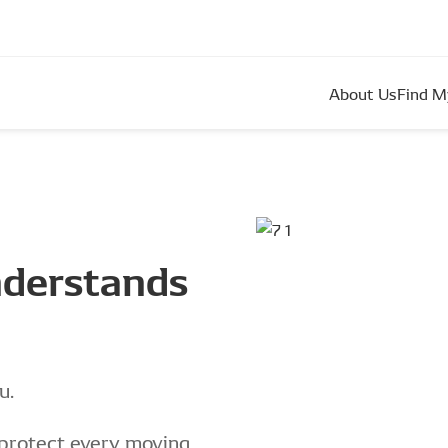
About Us
Find M
nderstands
u.
 protect every moving