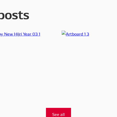
posts
See all