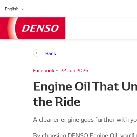
English
Back
Facebook
22 Jun 2026
Engine Oil That U
the Ride
A cleaner engine goes further with yo
By choosing DENSO Engine Oil, you’ll