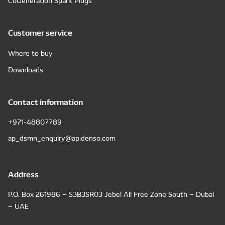
CoGeneration Spark Plugs
Customer service
Where to buy
Downloads
Contact information
+971-48807789
ap_dsmn_enquiry@ap.denso.com
Address
P.O. Box 261986 – S3B3SR03 Jebel Ali Free Zone South – Dubai
– UAE