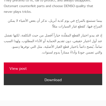
They pretend to fit, fail to protect, and always disappoint.
Outsmart counterfeit parts and choose DENSO quality that
never plays tricks.
بينما تستمتع بالمزاح في يوم كذبة أبريل، تذكر أن بعض الأشياء لا يمكن
المزاح فيها، كقطع غيار السيارات مثلاً!
إذ قد يبدو اختيار القطع المقلّدة خياراً أفضل من حيث التكلفة، لكنها تفشل
عند أول اختبار حقيقي، دون تقديم الحماية أو الأداء المطلوب. ولهذا السبب
تماماً، يُنصح دائماً باختيار قطع الغيار الأصلية، مثل التي توفرها دِنسو،
والتي تضمن جودةً وأداءً ممتازاً يدوم لسنوات.
View post
Download