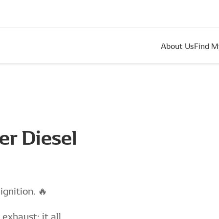
About Us
Find M
r Diesel
gnition. 🔥
exhaust; it all