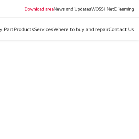
Download area
News and Updates
WOS
SI-Net
E-learning
y Part
Products
Services
Where to buy and repair
Contact Us