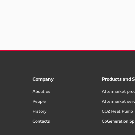
Company
Products and S
About us
Aftermarket pro
People
Aftermarket serv
History
CO2 Heat Pump
Contacts
CoGeneration Sp