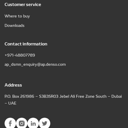
Customer service
Where to buy
Downloads
Contact information
+971-48807789
ap_dsmn_enquiry@ap.denso.com
Address
P.O. Box 261986 – S3B3SR03 Jebel Ali Free Zone South – Dubai
– UAE