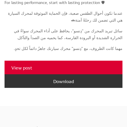
For lasting performance, start with lasting protection 🛡️
عندما تكون أحوال الطقس صعبة، فإن الحماية الموثوقة لمحرك السيارة
هي التي تضمن لك رحلةً آمنة🚗
سائل تبريد المحرك من "دِنسو"، يحافظ على أداء المحرك سواءً في
الحرارة الشديدة أو البرودة القارسة، كما يحميه من الصدأ والتآكل.
مهما كانت الظروف، مع "دِنسو" محرك سيارتك جاهزٌ دائماً لكل تحدٍ.
View post
Download