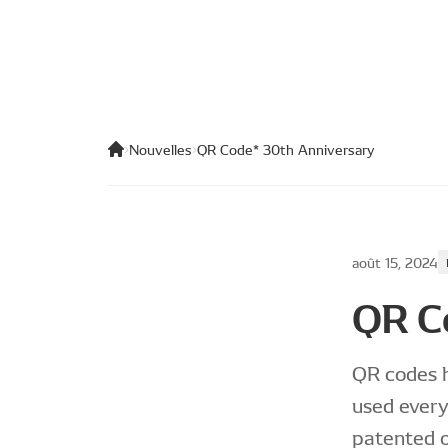
Nouvelles
QR Code* 30th Anniversary
août 15, 2024
QR C
QR codes h
used every
patented o