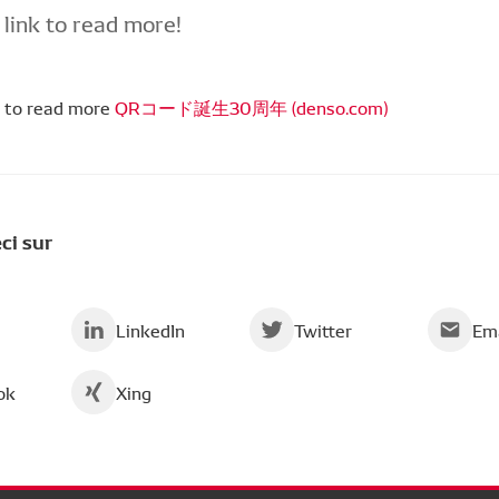
 link to read more!
r to read more
QRコード誕生30周年 (denso.com)
ci sur
LinkedIn
Twitter
Ema
ok
Xing