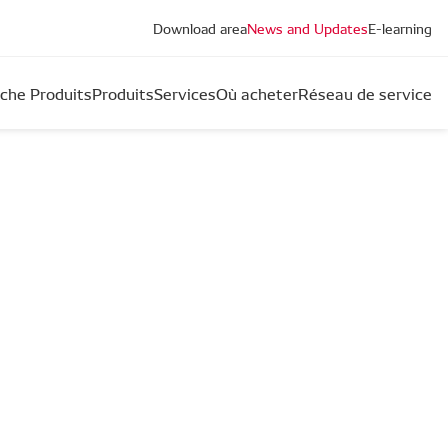
Download area
News and Updates
E-learning
che Produits
Produits
Services
Où acheter
Réseau de service