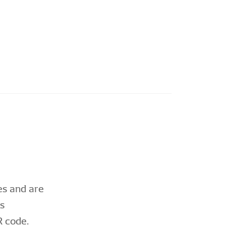
es and are
s
R code.