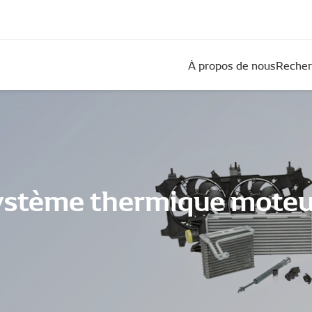
À propos de nous
Recher
système thermique moteu