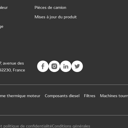
leur
Pièces de camion
Mises à jour du produit
ge
77, avenue des
 92230, France
tème thermique moteur
Composants diesel
Filtres
Machines tour
t politique de confidentialité
Conditions générales