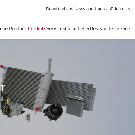
Download area
News and Updates
E-learning
che Produits
Produits
Services
Où acheter
Réseau de service
r