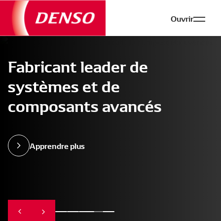
Ouvrir
Fabricant leader de
systèmes et de
composants avancés
Apprendre plus
Fournir
Former
Fabricant
PowerEdge®: