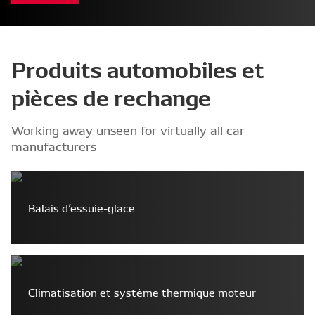
des
les
leader
giving
pièces
professionnels
de
you
de
avec
systèmes
more
qualité
des
et de
choice
OE
formations
composants
–
à
techniques
avancés
and
Produits automobiles et
l'Aftermarket
a
competitive
pièces de rechange
advantage
Working away unseen for virtually all car
manufacturers
Balais d’essuie-glace
Climatisation et système thermique moteur