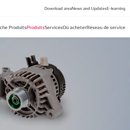
Download area
News and Updates
E-learning
che Produits
Produits
Services
Où acheter
Réseau de service