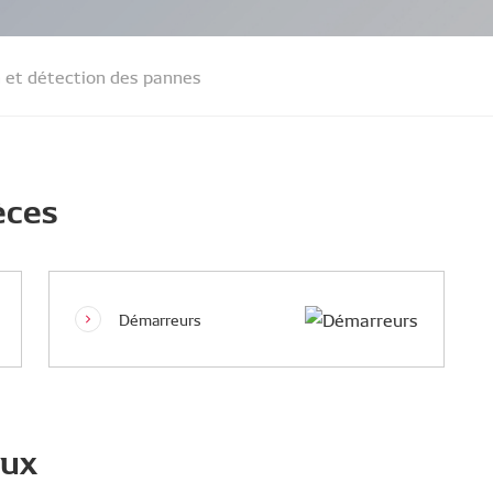
n et détection des pannes
èces
Démarreurs
aux