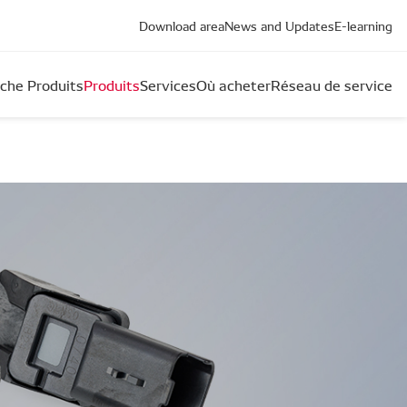
Download area
News and Updates
E-learning
che Produits
Produits
Services
Où acheter
Réseau de service