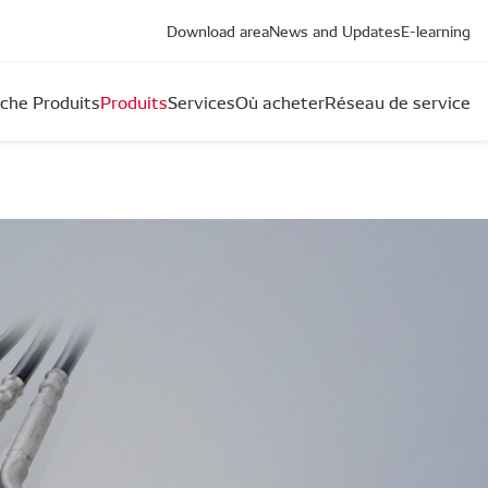
Download area
News and Updates
E-learning
che Produits
Produits
Services
Où acheter
Réseau de service