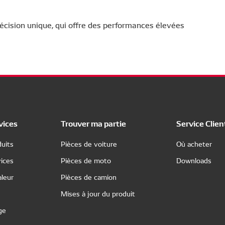
écision unique, qui offre des performances élevées
vices
Trouver ma partie
Service Clien
uits
Pièces de voiture
Où acheter
ices
Pièces de moto
Downloads
leur
Pièces de camion
Mises à jour du produit
ge